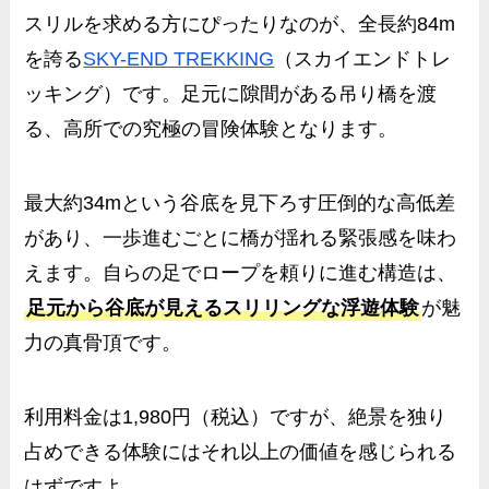
スリルを求める方にぴったりなのが、全長約84m
を誇る
SKY-END TREKKING
（スカイエンドトレ
ッキング）です。足元に隙間がある吊り橋を渡
る、高所での究極の冒険体験となります。
最大約34mという谷底を見下ろす圧倒的な高低差
があり、一歩進むごとに橋が揺れる緊張感を味わ
えます。自らの足でロープを頼りに進む構造は、
足元から谷底が見えるスリリングな浮遊体験
が魅
力の真骨頂です。
利用料金は1,980円（税込）ですが、絶景を独り
占めできる体験にはそれ以上の価値を感じられる
はずですよ。